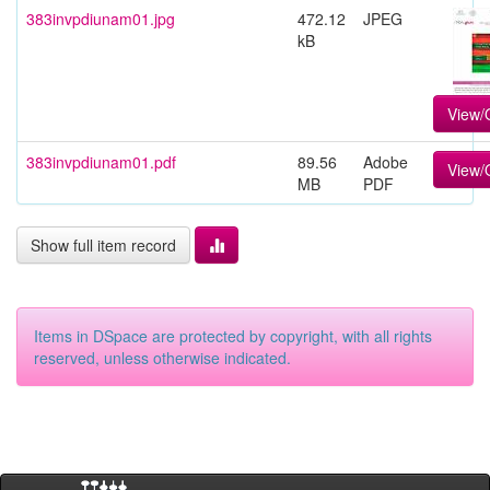
383invpdiunam01.jpg
472.12
JPEG
kB
View/
383invpdiunam01.pdf
89.56
Adobe
View/
MB
PDF
Show full item record
Items in DSpace are protected by copyright, with all rights
reserved, unless otherwise indicated.