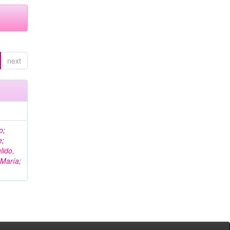
next
o
;
e
;
lido,
 María
;