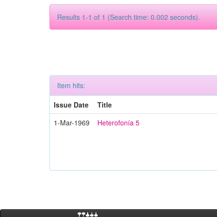
Results 1-1 of 1 (Search time: 0.002 seconds).
Item hits:
Issue Date
Title
1-Mar-1969
Heterofonía 5