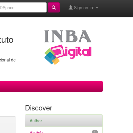
Sign on to:
tuto
cional de
Discover
Author
Alethés
1