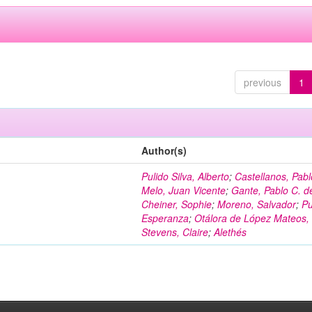
previous
1
Author(s)
Pulido Silva, Alberto
;
Castellanos, Pabl
Melo, Juan Vicente
;
Gante, Pablo C. d
Cheiner, Sophie
;
Moreno, Salvador
;
Pu
Esperanza
;
Otálora de López Mateos,
Stevens, Claire
;
Alethés