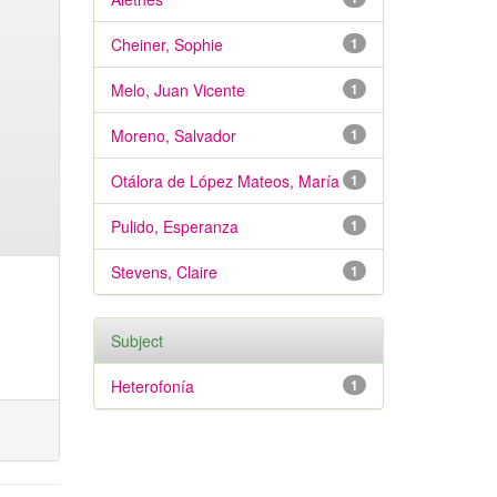
Cheiner, Sophie
1
Melo, Juan Vicente
1
Moreno, Salvador
1
Otálora de López Mateos, María
1
Pulido, Esperanza
1
Stevens, Claire
1
Subject
Heterofonía
1