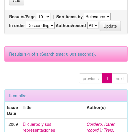
Results/Page
|
Sort items by
In order
Authors/record
Results 1-1 of 1 (Search time: 0.001 seconds).
previous
1
next
Item hits:
Issue
Title
Author(s)
Date
2009
El cuerpo y sus
Cordero, Karen
representaciones
(coord.)
;
Trejo,