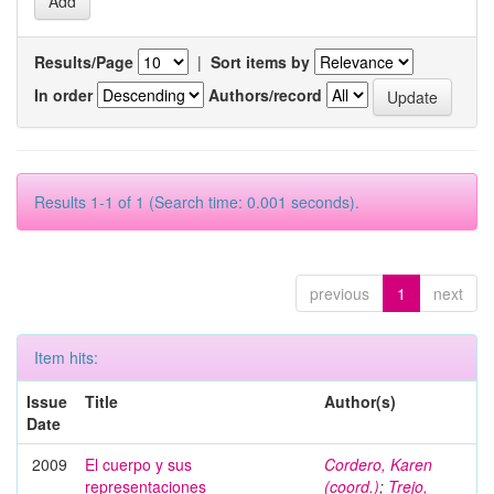
Results/Page
|
Sort items by
In order
Authors/record
Results 1-1 of 1 (Search time: 0.001 seconds).
previous
1
next
Item hits:
Issue
Title
Author(s)
Date
2009
El cuerpo y sus
Cordero, Karen
representaciones
(coord.)
;
Trejo,