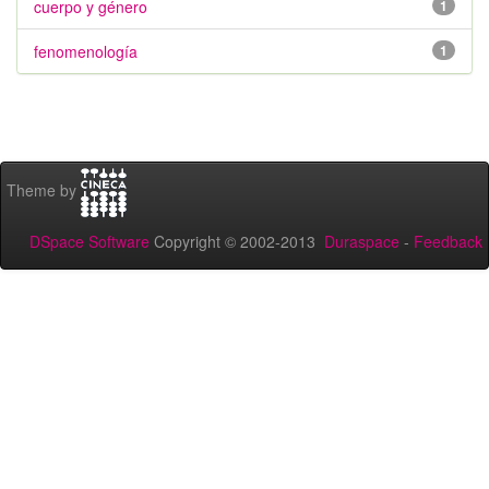
cuerpo y género
1
fenomenología
1
Theme by
DSpace Software
Copyright © 2002-2013
Duraspace
-
Feedback