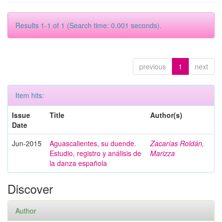
Results 1-1 of 1 (Search time: 0.001 seconds).
previous
1
next
Item hits:
Issue
Title
Author(s)
Date
Jun-2015
Aguascalientes, su duende.
Zacarías Roldán,
Estudio, registro y análisis de
Marizza
la danza española
Discover
Author