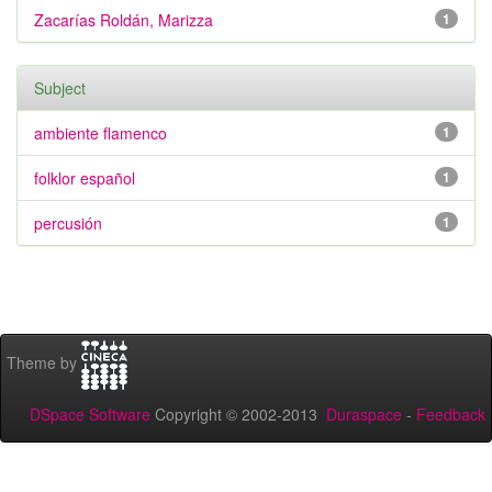
Zacarías Roldán, Marizza
1
Subject
ambiente flamenco
1
folklor español
1
percusión
1
Theme by
DSpace Software
Copyright © 2002-2013
Duraspace
-
Feedback