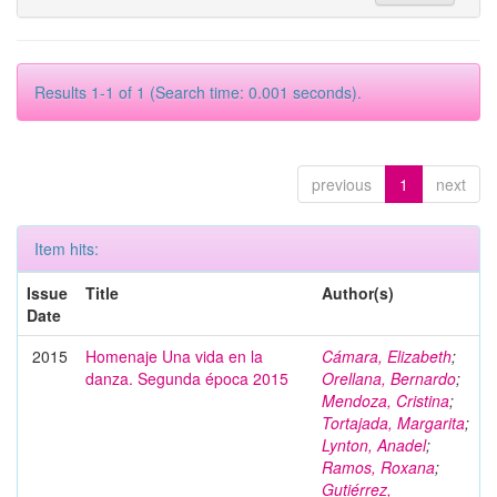
Results 1-1 of 1 (Search time: 0.001 seconds).
previous
1
next
Item hits:
Issue
Title
Author(s)
Date
2015
Homenaje Una vida en la
Cámara, Elizabeth
;
danza. Segunda época 2015
Orellana, Bernardo
;
Mendoza, Cristina
;
Tortajada, Margarita
;
Lynton, Anadel
;
Ramos, Roxana
;
Gutiérrez,