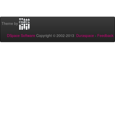
Theme by
DSpace Software
Copyright © 2002-2013
Duraspace
-
Feedback