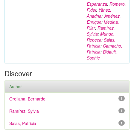
Esperanza
;
Romero,
Fidel
;
Yáñez,
Ariadna
;
Jiménez,
Enrique
;
Medina,
Pilar
;
Ramírez,
Sylvia
;
Mundo,
Rebeca
;
Salas,
Patricia
;
Camacho,
Patricia
;
Bidault,
Sophie
Discover
Author
Orellana, Bernardo
1
Ramírez, Sylvia
1
Salas, Patricia
1