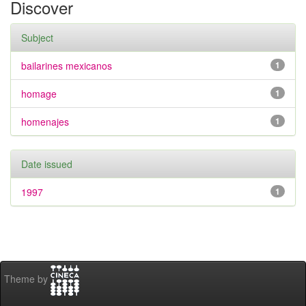
Discover
Subject
bailarines mexicanos
1
homage
1
homenajes
1
Date issued
1997
1
Theme by