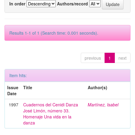
In order
Authors/record
Results 1-1 of 1 (Search time: 0.001 seconds).
previous
1
next
Item hits:
Issue
Title
Author(s)
Date
1997
Cuadernos del Cenidi Danza
Martínez, Isabel
José Limón, número 33.
Homenaje Una vida en la
danza