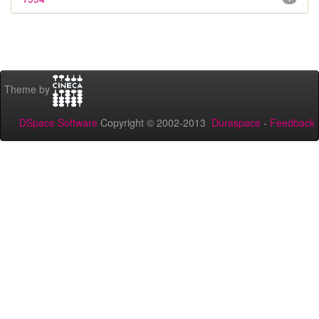
Theme by
DSpace Software
Copyright © 2002-2013
Duraspace
-
Feedback