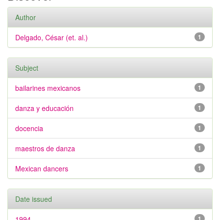
Author
Delgado, César (et. al.)
1
Subject
bailarines mexicanos
1
danza y educación
1
docencia
1
maestros de danza
1
Mexican dancers
1
Date issued
1994
1