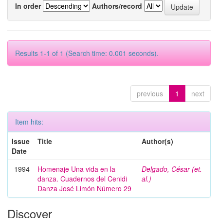
In order
Authors/record
Results 1-1 of 1 (Search time: 0.001 seconds).
previous
1
next
Item hits:
Issue
Title
Author(s)
Date
1994
Homenaje Una vida en la
Delgado, César (et.
danza. Cuadernos del Cenidi
al.)
Danza José Limón Número 29
Discover