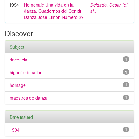
1994
Homenaje Una vida en la
Delgado, César (et.
danza. Cuadernos del Cenidi
al.)
Danza José Limón Número 29
Discover
Subject
docencia
1
higher education
1
homage
1
maestros de danza
1
Date issued
1994
1