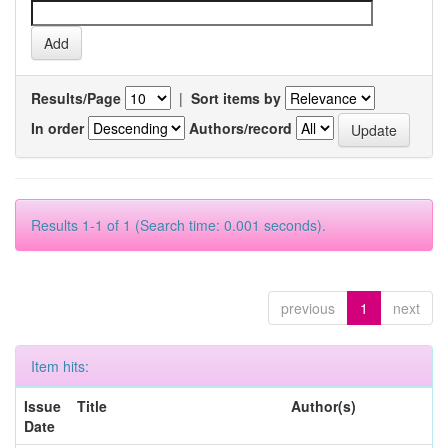
Results/Page
|
Sort items by
In order
Authors/record
Results 1-1 of 1 (Search time: 0.001 seconds).
previous
1
next
Item hits:
Issue
Title
Author(s)
Date