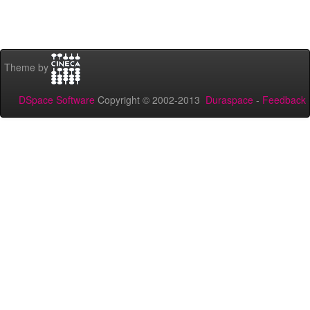
Theme by
DSpace Software
Copyright © 2002-2013
Duraspace
-
Feedback