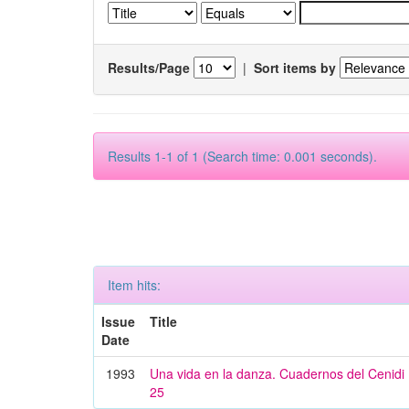
Results/Page
|
Sort items by
Results 1-1 of 1 (Search time: 0.001 seconds).
Item hits:
Issue
Title
Date
1993
Una vida en la danza. Cuadernos del Cenid
25