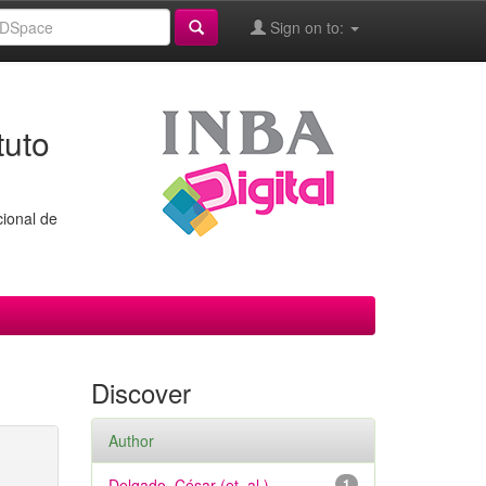
Sign on to:
tuto
cional de
Discover
Author
Delgado, César (et. al.)
1