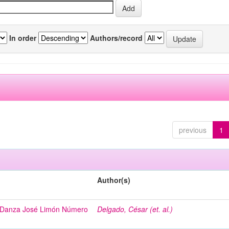
In order
Authors/record
previous
1
Author(s)
i Danza José Limón Número
Delgado, César (et. al.)