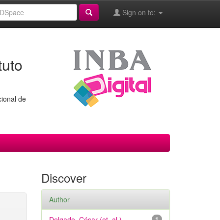
Sign on to:
tuto
cional de
Discover
Author
Delgado, César (et. al.)
1