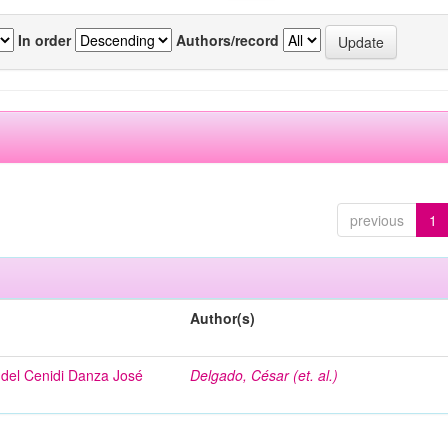
In order
Authors/record
previous
1
Author(s)
del Cenidi Danza José
Delgado, César (et. al.)