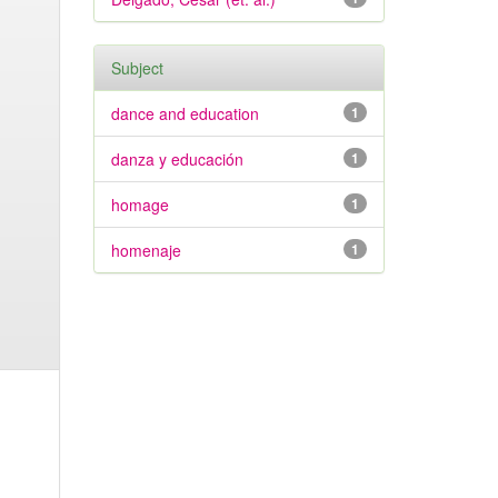
Subject
dance and education
1
danza y educación
1
homage
1
homenaje
1