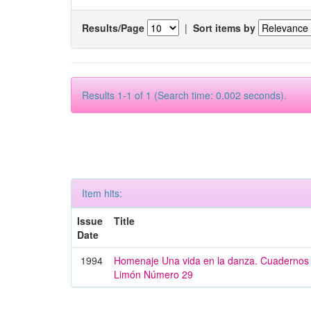
Results/Page
|
Sort items by
Results 1-1 of 1 (Search time: 0.002 seconds).
Item hits:
Issue
Title
Date
1994
Homenaje Una vida en la danza. Cuadernos 
Limón Número 29