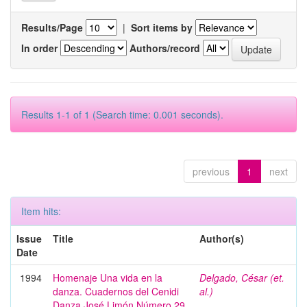
Results/Page
|
Sort items by
In order
Authors/record
Results 1-1 of 1 (Search time: 0.001 seconds).
previous
1
next
Item hits:
Issue
Title
Author(s)
Date
1994
Homenaje Una vida en la
Delgado, César (et.
danza. Cuadernos del Cenidi
al.)
Danza José Limón Número 29