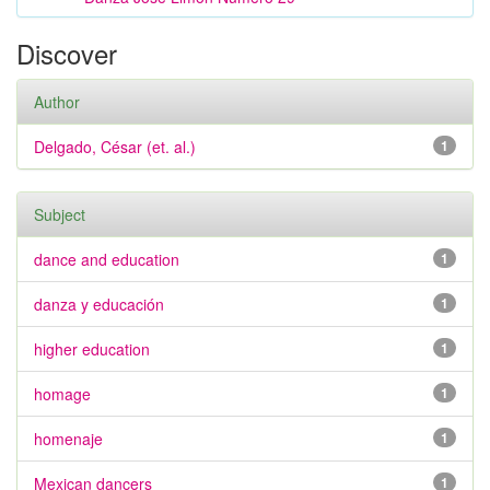
Discover
Author
Delgado, César (et. al.)
1
Subject
dance and education
1
danza y educación
1
higher education
1
homage
1
homenaje
1
Mexican dancers
1