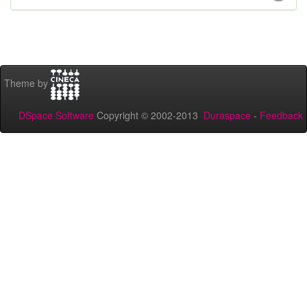
Theme by
DSpace Software
Copyright © 2002-2013
Duraspace
-
Feedback