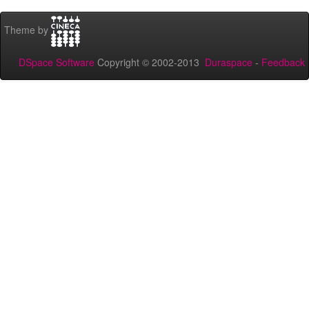
Theme by
DSpace Software
Copyright © 2002-2013
Duraspace
-
Feedback