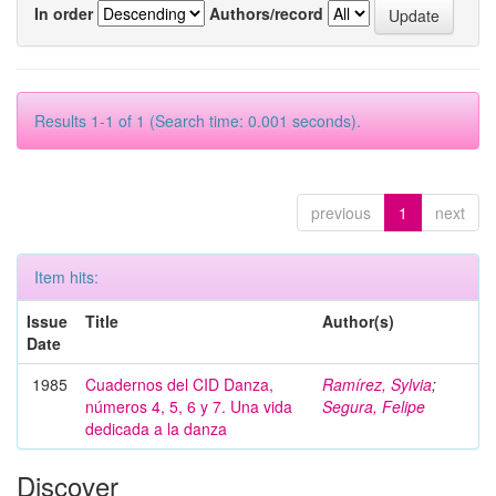
In order
Authors/record
Results 1-1 of 1 (Search time: 0.001 seconds).
previous
1
next
Item hits:
Issue
Title
Author(s)
Date
1985
Cuadernos del CID Danza,
Ramírez, Sylvia
;
números 4, 5, 6 y 7. Una vida
Segura, Felipe
dedicada a la danza
Discover