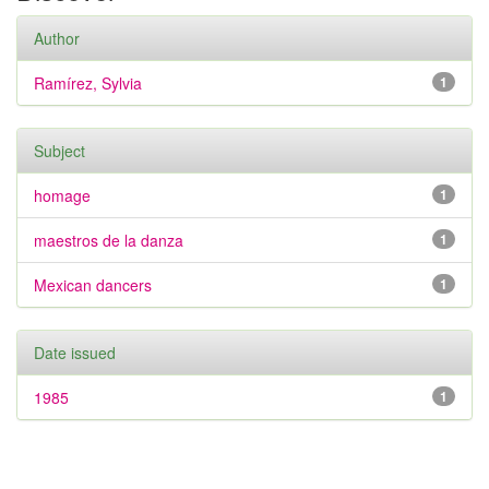
Author
Ramírez, Sylvia
1
Subject
homage
1
maestros de la danza
1
Mexican dancers
1
Date issued
1985
1