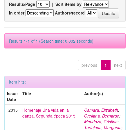
Results/Page
|
Sort items by
In order
Authors/record
Results 1-1 of 1 (Search time: 0.002 seconds).
previous
1
next
Item hits:
Issue
Title
Author(s)
Date
2015
Homenaje Una vida en la
Cámara, Elizabeth
;
danza. Segunda época 2015
Orellana, Bernardo
;
Mendoza, Cristina
;
Tortajada, Margarita
;