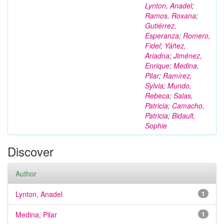
Lynton, Anadel
;
Ramos, Roxana
;
Gutiérrez,
Esperanza
;
Romero,
Fidel
;
Yáñez,
Ariadna
;
Jiménez,
Enrique
;
Medina,
Pilar
;
Ramírez,
Sylvia
;
Mundo,
Rebeca
;
Salas,
Patricia
;
Camacho,
Patricia
;
Bidault,
Sophie
Discover
Author
Lynton, Anadel
1
Medina, Pilar
1