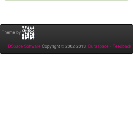
Theme by
DSpace Software
Copyright © 2002-2013
Duraspace
-
Feedback