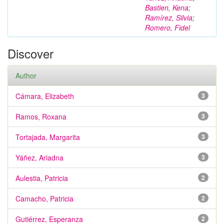
Bastien, Kena
;
Ramírez, Silvia
;
Romero, Fidel
Discover
Author
Cámara, Elizabeth
3
Ramos, Roxana
3
Tortajada, Margarita
3
Yáñez, Ariadna
3
Aulestia, Patricia
2
Camacho, Patricia
2
Gutiérrez, Esperanza
2