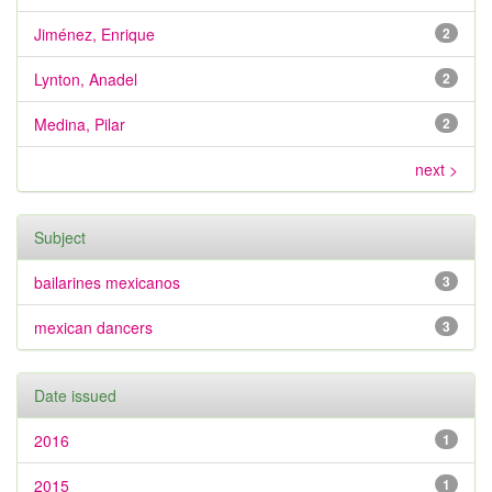
Jiménez, Enrique
2
Lynton, Anadel
2
Medina, Pilar
2
next >
Subject
bailarines mexicanos
3
mexican dancers
3
Date issued
2016
1
2015
1