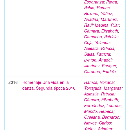
Esperanza
;
Parga,
Pablo
;
Ramos,
Roxana
;
Yáñez,
Ariadna
;
Martínez,
Raúl
;
Medina, Pilar
;
Cámara, Elizabeth
;
Camacho, Patricia
;
Ceja, Yolanda
;
Aulestia, Patricia
;
Salas, Patricia
;
Lynton, Anadel
;
Jiménez, Enrique
;
Cardona, Patricia
2016
Homenaje Una vida en la
Ramos, Roxana
;
danza. Segunda época 2016
Tortajada, Margarita
;
Aulestia, Patricia
;
Cámara, Elizabeth
;
Fernández, Lourdes
;
Mundo, Rebeca
;
Orellana, Bernardo
;
Nieves, Carlos
;
Yáñez, Ariadna
;