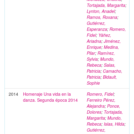
Tortajada, Margarita
;
Lynton, Anadel
;
Ramos, Roxana
;
Gutiérrez,
Esperanza
;
Romero,
Fidel
;
Yáñez,
Ariadna
;
Jiménez,
Enrique
;
Medina,
Pilar
;
Ramírez,
Sylvia
;
Mundo,
Rebeca
;
Salas,
Patricia
;
Camacho,
Patricia
;
Bidault,
Sophie
2014
Homenaje Una vida en la
Romero, Fidel
;
danza. Segunda época 2014
Ferreiro Pérez,
Alejandra
;
Ponce,
Dolores
;
Tortajada,
Margarita
;
Mundo,
Rebeca
;
Islas, Hilda
;
Gutiérrez,