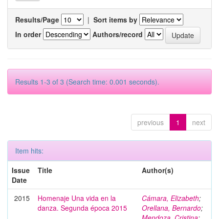
Results/Page
|
Sort items by
In order
Authors/record
Results 1-3 of 3 (Search time: 0.001 seconds).
previous
1
next
Item hits:
Issue
Title
Author(s)
Date
2015
Homenaje Una vida en la
Cámara, Elizabeth
;
danza. Segunda época 2015
Orellana, Bernardo
;
Mendoza, Cristina
;