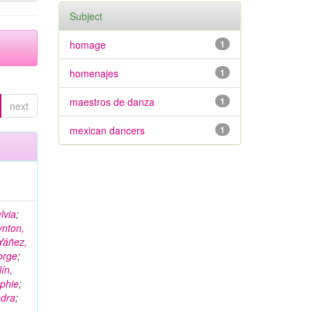
Subject
homage
1
homenajes
1
maestros de danza
1
next
mexican dancers
1
lvia
;
ynton,
Yáñez,
orge
;
ín,
ophie
;
ndra
;