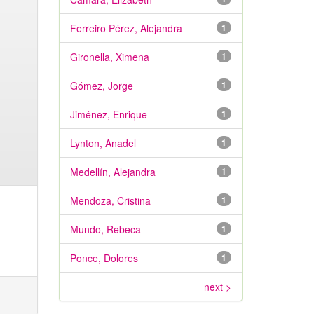
Ferreiro Pérez, Alejandra
1
Gironella, Ximena
1
Gómez, Jorge
1
Jiménez, Enrique
1
Lynton, Anadel
1
Medellín, Alejandra
1
Mendoza, Cristina
1
Mundo, Rebeca
1
Ponce, Dolores
1
next >