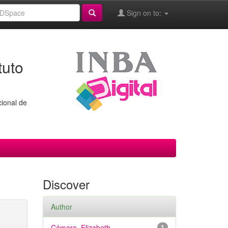
Sign on to:
tuto
cional de
Discover
Author
Cámara, Elizabeth
1