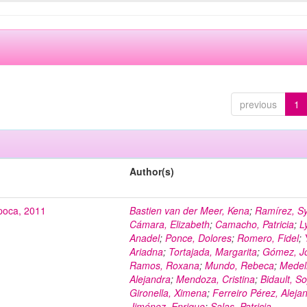
previous
1
Author(s)
poca, 2011
Bastien van der Meer, Kena
;
Ramírez, Sy
Cámara, Elizabeth
;
Camacho, Patricia
;
L
Anadel
;
Ponce, Dolores
;
Romero, Fidel
;
Ariadna
;
Tortajada, Margarita
;
Gómez, J
Ramos, Roxana
;
Mundo, Rebeca
;
Medell
Alejandra
;
Mendoza, Cristina
;
Bidault, S
Gironella, Ximena
;
Ferreiro Pérez, Aleja
Jiménez, Enrique
;
Salas, Patricia