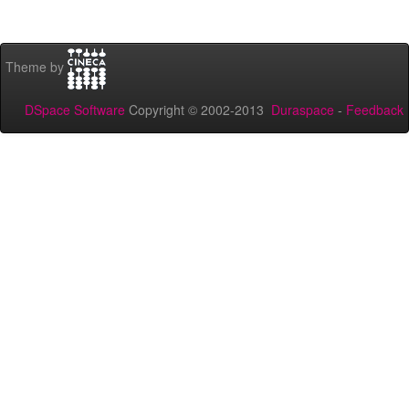
Theme by
DSpace Software
Copyright © 2002-2013
Duraspace
-
Feedback