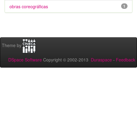
obras coreográficas
1
Theme by
DSpace Software
Copyright © 2002-2013
Duraspace
-
Feedback