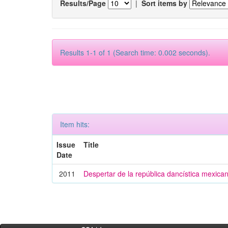
Results/Page
|
Sort items by
Results 1-1 of 1 (Search time: 0.002 seconds).
Item hits:
Issue
Title
Date
2011
Despertar de la república dancística mexica