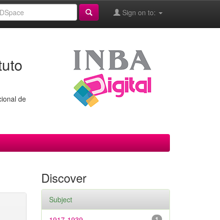
Sign on to:
tuto
cional de
Discover
Subject
1917-1939
1