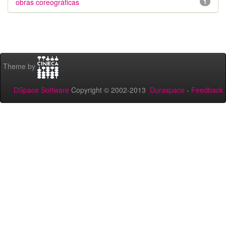
obras coreográficas
1
Theme by
DSpace Software
Copyright © 2002-2013
Duraspace
-
Feedback