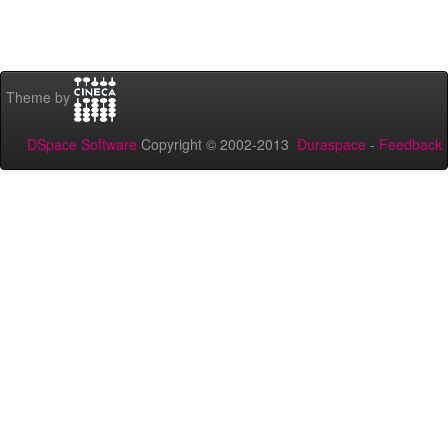
Theme by
DSpace Software
Copyright © 2002-2013
Duraspace
-
Feedback