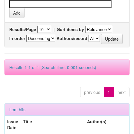
Results/Page
|
Sort items by
In order
Authors/record
Results 1-1 of 1 (Search time: 0.001 seconds).
previous
1
next
Item hits:
Issue
Title
Author(s)
Date