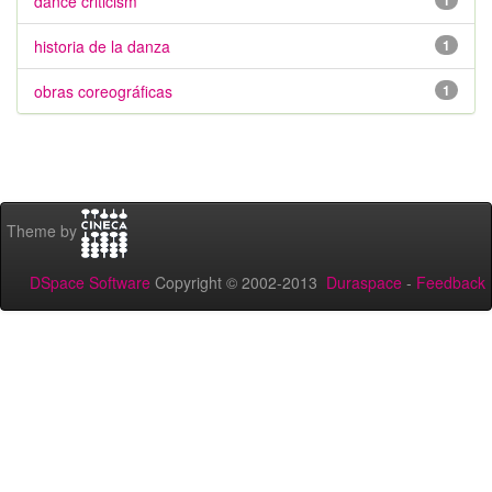
dance criticism
1
historia de la danza
1
obras coreográficas
1
Theme by
DSpace Software
Copyright © 2002-2013
Duraspace
-
Feedback