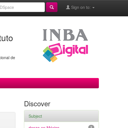
Sign on to:
tuto
cional de
Discover
Subject
danza en México
1