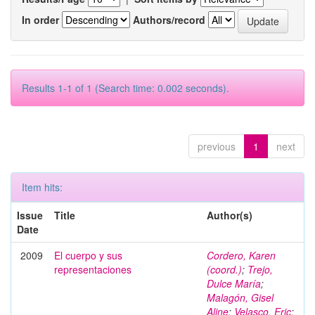
In order
Authors/record
Results 1-1 of 1 (Search time: 0.002 seconds).
previous
1
next
Item hits:
Issue
Title
Author(s)
Date
2009
El cuerpo y sus
Cordero, Karen
representaciones
(coord.)
;
Trejo,
Dulce María
;
Malagón, Gisel
Aline
;
Velasco, Eric
;