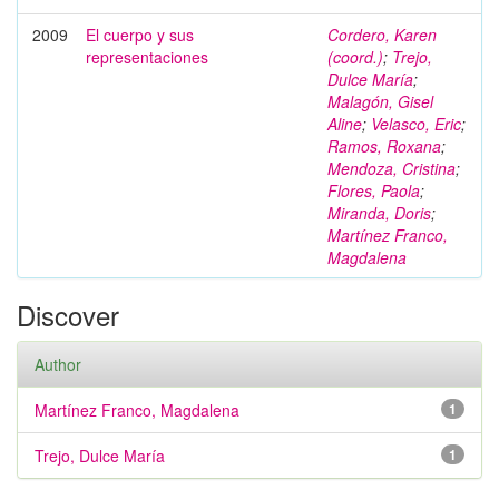
2009
El cuerpo y sus
Cordero, Karen
representaciones
(coord.)
;
Trejo,
Dulce María
;
Malagón, Gisel
Aline
;
Velasco, Eric
;
Ramos, Roxana
;
Mendoza, Cristina
;
Flores, Paola
;
Miranda, Doris
;
Martínez Franco,
Magdalena
Discover
Author
Martínez Franco, Magdalena
1
Trejo, Dulce María
1