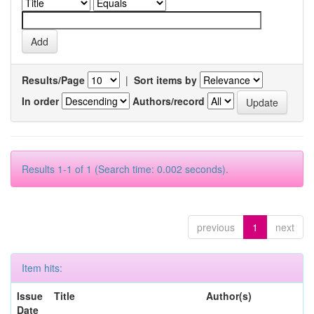
Results/Page
|
Sort items by
In order
Authors/record
Results 1-1 of 1 (Search time: 0.002 seconds).
previous
1
next
Item hits:
Issue
Title
Author(s)
Date