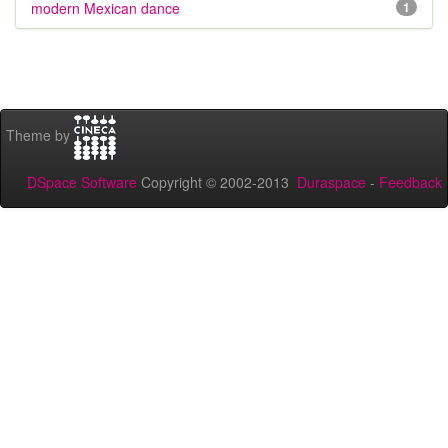
modern Mexican dance
1
Theme by
DSpace Software
Copyright © 2002-2013
Duraspace
-
Feedback