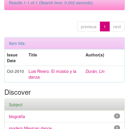
Results 1-1 of 1 (Search time: 0.002 seconds).
previous
1
next
Item hits:
Issue
Title
Author(s)
Date
Oct-2010
Luis Rivero. El músico y la
Durán, Lin
danza
Discover
Subject
biografía
1
modern Mexican dance
1