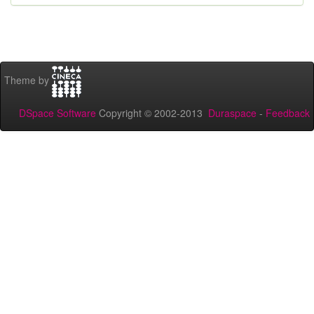
Theme by
DSpace Software
Copyright © 2002-2013
Duraspace
-
Feedback