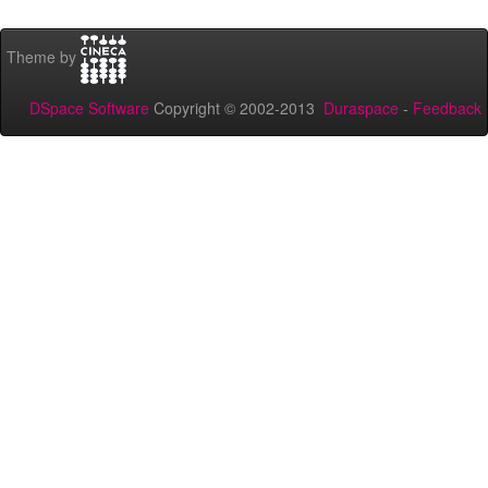
Theme by
DSpace Software
Copyright © 2002-2013
Duraspace
-
Feedback