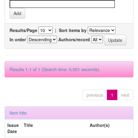
Results/Page
|
Sort items by
In order
Authors/record
Results 1-1 of 1 (Search time: 0.001 seconds).
previous
1
next
Item hits:
Issue
Title
Author(s)
Date