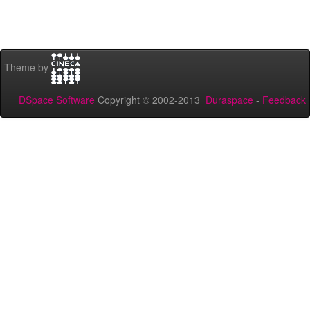
Theme by
DSpace Software
Copyright © 2002-2013
Duraspace
-
Feedback