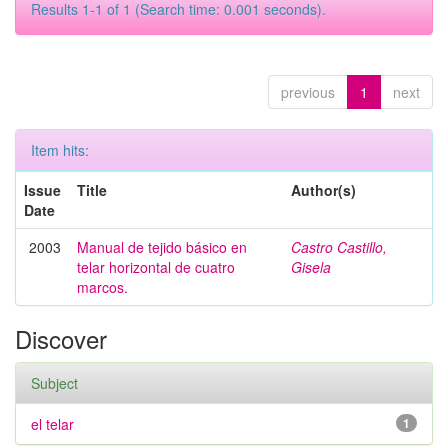
Results 1-1 of 1 (Search time: 0.001 seconds).
previous
1
next
Item hits:
Issue
Title
Author(s)
Date
2003
Manual de tejido básico en
Castro Castillo,
telar horizontal de cuatro
Gisela
marcos.
Discover
Subject
el telar
1