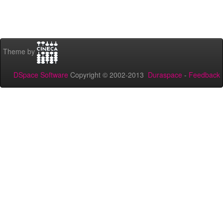
Theme by
DSpace Software
Copyright © 2002-2013
Duraspace
-
Feedback