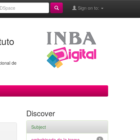
Sign on to:
tuto
cional de
Discover
Subject
embobinado de la trama
1