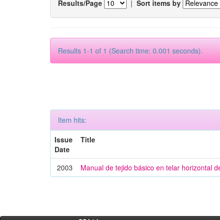
Results/Page
|
Sort items by
Results 1-1 of 1 (Search time: 0.001 seconds).
Item hits:
Issue
Title
Date
2003
Manual de tejido básico en telar horizontal 