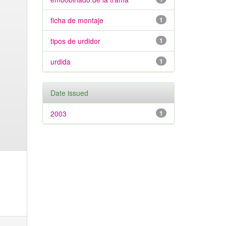
ficha de montaje
1
tipos de urdidor
1
urdida
1
Date issued
2003
1