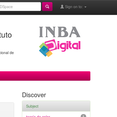
Sign on to:
tuto
cional de
Discover
Subject
teoría de color
1