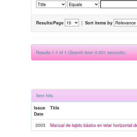
Results/Page
|
Sort items by
Results 1-1 of 1 (Search time: 0.001 seconds).
Item hits:
Issue
Title
Date
2003
Manual de tejido básico en telar horizontal 