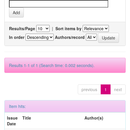
Results/Page
|
Sort items by
In order
Authors/record
Results 1-1 of 1 (Search time: 0.002 seconds).
previous
1
next
Item hits:
Issue
Title
Author(s)
Date