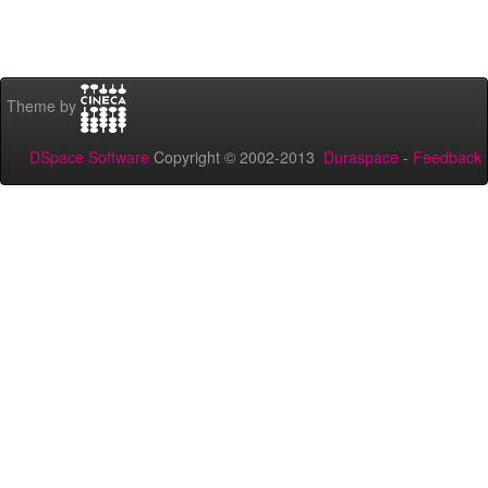
Theme by
DSpace Software
Copyright © 2002-2013
Duraspace
-
Feedback