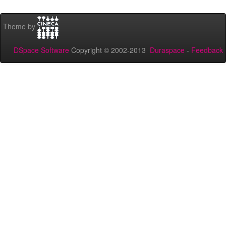
Theme by
DSpace Software
Copyright © 2002-2013
Duraspace
-
Feedback