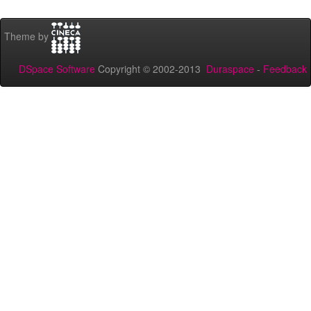
Theme by
DSpace Software
Copyright © 2002-2013
Duraspace
-
Feedback