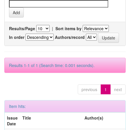
Results/Page
|
Sort items by
In order
Authors/record
Results 1-1 of 1 (Search time: 0.001 seconds).
previous
1
next
Item hits:
Issue
Title
Author(s)
Date