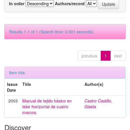
In order
Authors/record
Results 1-1 of 1 (Search time: 0.001 seconds).
previous
1
next
Item hits:
Issue
Title
Author(s)
Date
2003
Manual de tejido básico en
Castro Castillo,
telar horizontal de cuatro
Gisela
marcos.
Discover