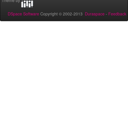
Theme by
DSpace Software
Copyright © 2002-2013
Duraspace
-
Feedback