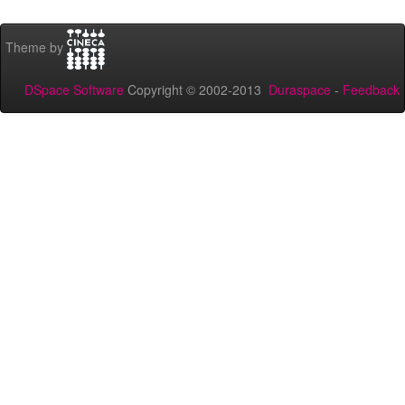
Theme by
DSpace Software
Copyright © 2002-2013
Duraspace
-
Feedback