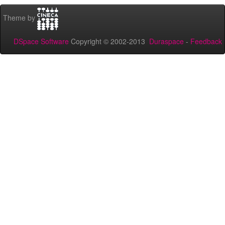
Theme by
DSpace Software
Copyright © 2002-2013
Duraspace
-
Feedback