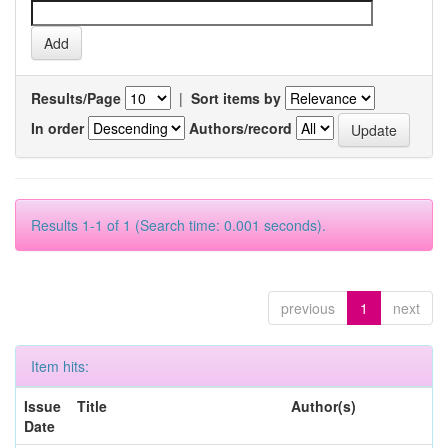
Results/Page
|
Sort items by
In order
Authors/record
Results 1-1 of 1 (Search time: 0.001 seconds).
previous
1
next
Item hits:
Issue
Title
Author(s)
Date