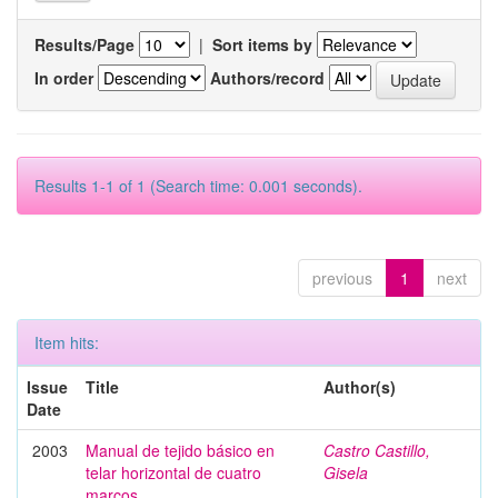
Results/Page
|
Sort items by
In order
Authors/record
Results 1-1 of 1 (Search time: 0.001 seconds).
previous
1
next
Item hits:
Issue
Title
Author(s)
Date
2003
Manual de tejido básico en
Castro Castillo,
telar horizontal de cuatro
Gisela
marcos.