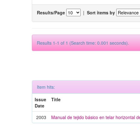
Results/Page
|
Sort items by
Results 1-1 of 1 (Search time: 0.001 seconds).
Item hits:
Issue
Title
Date
2003
Manual de tejido básico en telar horizontal 