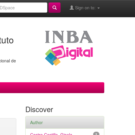
Sign on to:
tuto
cional de
Discover
Author
Castro Castillo, Gisela
1