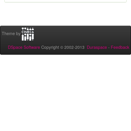
Theme by
DSpace Software
Copyright © 2002-2013
Duraspace
-
Feedback