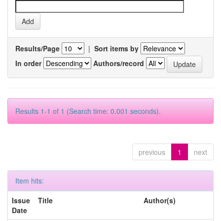
Results/Page
|
Sort items by
In order
Authors/record
Results 1-1 of 1 (Search time: 0.001 seconds).
previous
1
next
Item hits:
Issue
Title
Author(s)
Date