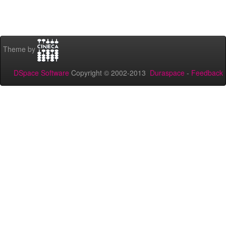
Theme by
DSpace Software
Copyright © 2002-2013
Duraspace
-
Feedback