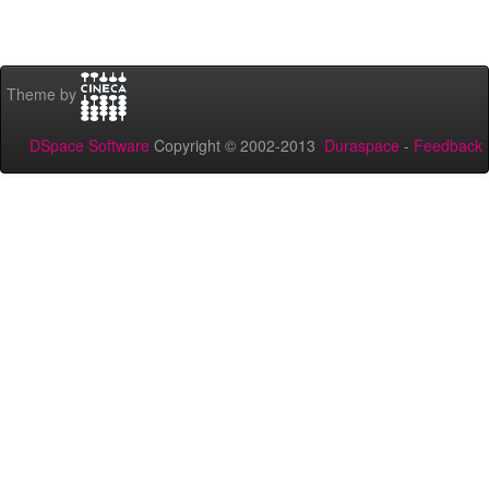
Theme by
DSpace Software
Copyright © 2002-2013
Duraspace
-
Feedback