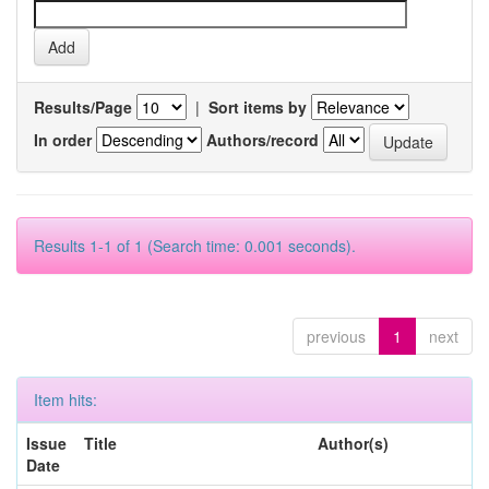
Results/Page
|
Sort items by
In order
Authors/record
Results 1-1 of 1 (Search time: 0.001 seconds).
previous
1
next
Item hits:
Issue
Title
Author(s)
Date