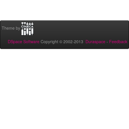
Theme by
DSpace Software
Copyright © 2002-2013
Duraspace
-
Feedback