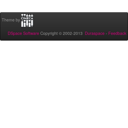
Theme by
DSpace Software
Copyright © 2002-2013
Duraspace
-
Feedback