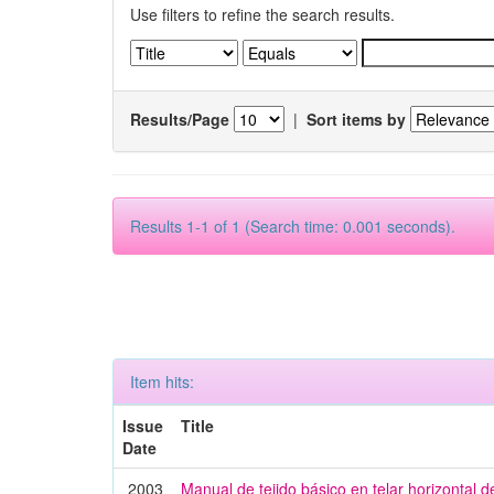
Use filters to refine the search results.
Results/Page
|
Sort items by
Results 1-1 of 1 (Search time: 0.001 seconds).
Item hits:
Issue
Title
Date
2003
Manual de tejido básico en telar horizontal 