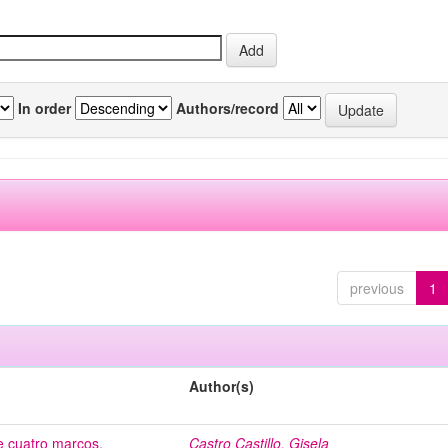
In order
Authors/record
previous
1
Author(s)
de cuatro marcos.
Castro Castillo, Gisela