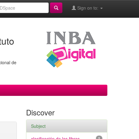
Sign on to:
tuto
cional de
Discover
Subject
clasificación de las fibras
1