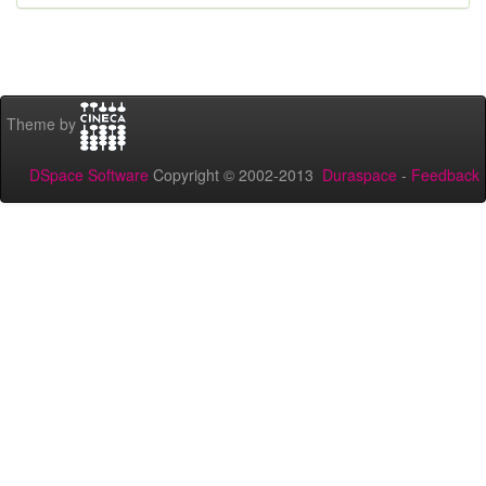
Theme by
DSpace Software
Copyright © 2002-2013
Duraspace
-
Feedback