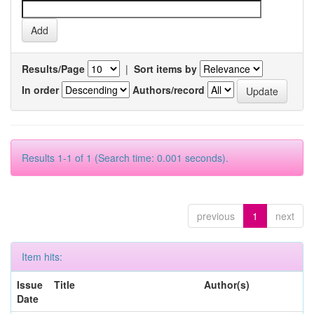
Results/Page
|
Sort items by
In order
Authors/record
Results 1-1 of 1 (Search time: 0.001 seconds).
previous
1
next
Item hits:
Issue
Title
Author(s)
Date