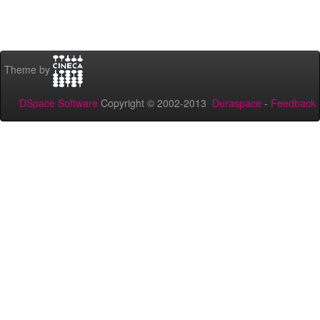
Theme by
DSpace Software
Copyright © 2002-2013
Duraspace
-
Feedback